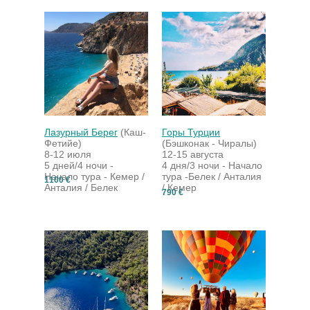
Лазурный Берег
(Каш-
Горы Турции
Фетийе)
(Бэшконак - Чиралы)
8-12 июля
12-15 августа
5 дней/4 ночи -
4 дня/3 ночи -
Начало
Начало тура - Кемер /
тура -Белек / Анталия
1100 €
Анталия / Белек
/ Кемер
790 €