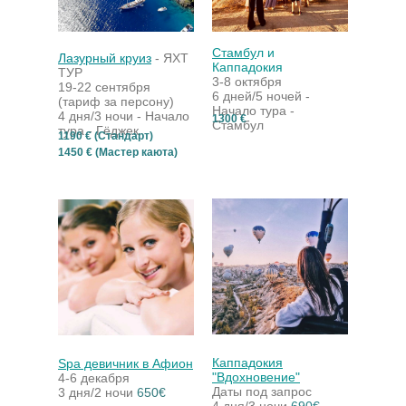
Стамбу
л и
Лазурный круиз
- ЯХТ
Каппадокия
ТУР
3-8 октября
19-22 сентября
6 дней/5 ночей -
(тариф за персону)
Начало тура -
4 дня/3 ночи -
Начало
1300 €
Стамбул
тура - Гёджек
1190 € (Стандарт)
1450 € (Мастер каюта)
Каппадокия
Spa девичник в Афион
"Вдохновение"
4-6 декабря
Даты под запрос
3 дня/2 ночи
6
50€