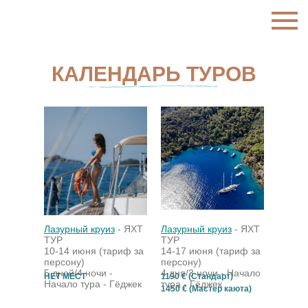
КАЛЕНДАРЬ ТУРОВ
Лазурный круиз
- ЯХТ
Лазурный круиз
- ЯХТ
ТУР
ТУР
10-14 июня (тариф за
14-17 июня (тариф за
персону)
персону)
5 дней/4 ночи -
4 дня/3 ночи -
Начало
НЕТ МЕСТ
1190 € (Стандарт)
Начало тура - Гёджек
тура - Гёджек
1450 € (Мастер каюта)