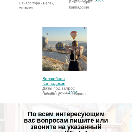
4 дня/3 ночи
690€
Начало тура -
Начало тура - Белек,
Каппадокия
Анталия
Волшебная
Каппадокия
Даты под запрос
3 дня/2 ночи
490€
Начало тура - Каппадокия
По всем интересующим
вас вопросам пишите или
звоните на указанный