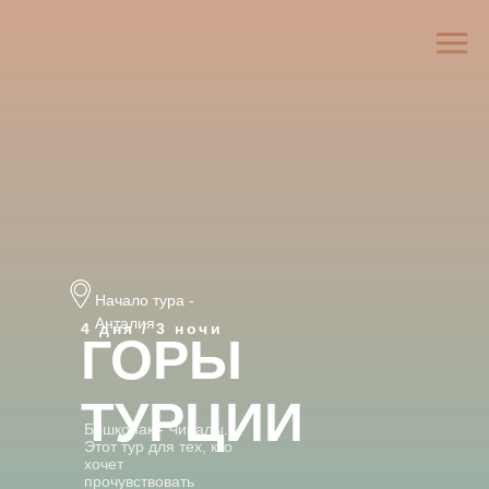
Начало тура -
Анталия
4 дня / 3 ночи
ГОРЫ
ТУРЦИИ
Бешконак - Чиралы.
Этот тур для тех, кто
хочет
прочувствовать