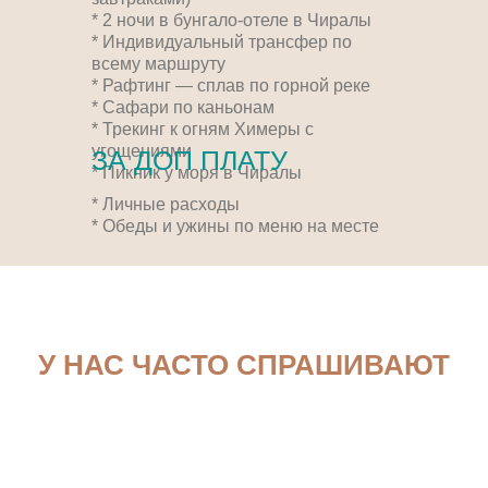
* 2 ночи в бунгало-отеле в Чиралы
* Индивидуальный трансфер по
всему маршруту
* Рафтинг — сплав по горной реке
* Сафари по каньонам
* Трекинг к огням Химеры с
угощениями
ЗА ДОП ПЛАТУ
* Пикник у моря в Чиралы
* Личные расходы
* Обеды и ужины по меню на месте
У НАС ЧАСТО СПРАШИВАЮТ